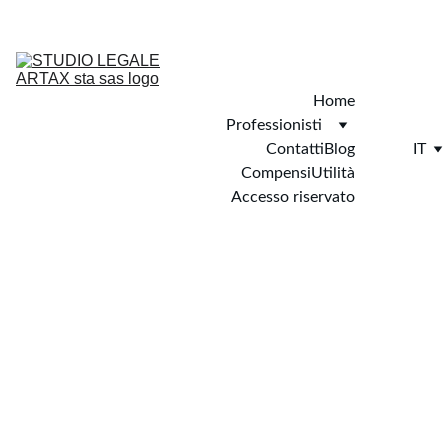
STUDIO LEGALE ARTAX STA S.A.S. DI GIULIO AVV. RISSO & C. - 
SPECIALISTA IN DIRITTO TRIBUTARIO
Home
Professionisti
Contatti
Blog
IT
Compensi
Utilità
Accesso riservato