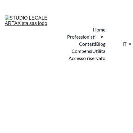
STUDIO LEGALE ARTAX STA S.A.S. DI GIULIO AVV. RISSO & C. - 
SPECIALISTA IN DIRITTO TRIBUTARIO
Home
Professionisti
Contatti
Blog
IT
Compensi
Utilità
Accesso riservato