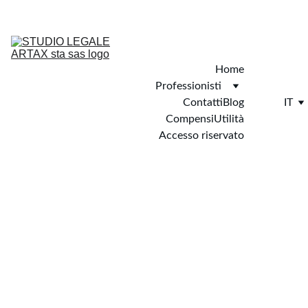
STUDIO LEGALE ARTAX STA S.A.S. DI GIULIO AVV. RISSO & C. - 
SPECIALISTA IN DIRITTO TRIBUTARIO
Home
Professionisti
Contatti
Blog
IT
Compensi
Utilità
Accesso riservato